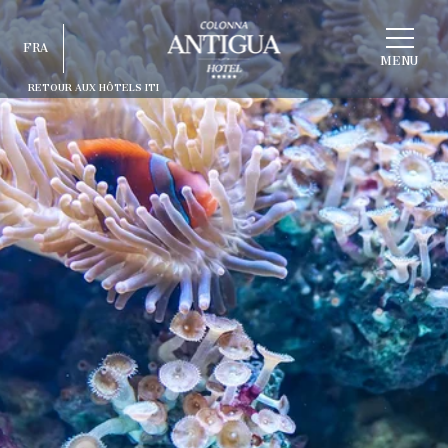
CHOISIR
FRA
HOTEL
MENU
RETOUR AUX HÔTELS ITI
ITA
ENG
FRA
DEU
ESP
RUS