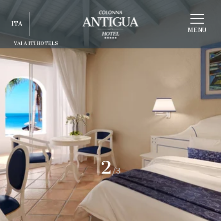
SCEGLI
ITA
STRUTTURA
MENU
VAI A ITI HOTELS
ITA
ENG
FRA
DEU
ESP
RUS
3
/3