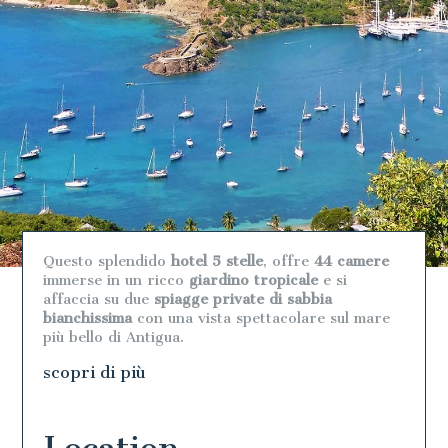
Questo splendido
hotel 5 stelle
, offre
44 camere
immerse in un ricco
giardino tropicale
e si
affaccia su due
spiagge private di sabbia
bianchissima
con una vista spettacolare sul mare
più bello di Antigua.
scopri di più