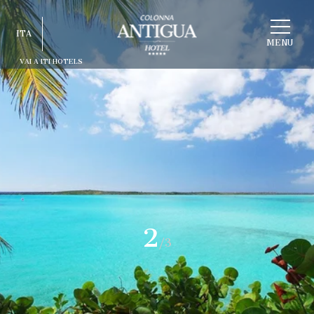
SCEGLI
ITA
STRUTTURA
MENU
VAI A ITI HOTELS
ITA
ENG
FRA
DEU
ESP
RUS
2
/3