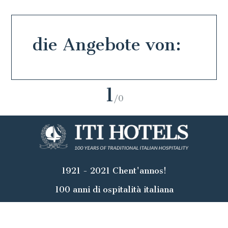
die Angebote von:
1
/0
1921 - 2021 Chent'annos!
100 anni di ospitalità italiana