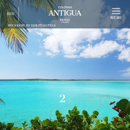
STRUKTUR
DEU
WÄHLEN
MENU
RÜCKKEHR ZU DEN ITI HOTELS
ITA
ENG
FRA
DEU
ESP
RUS
2
/3