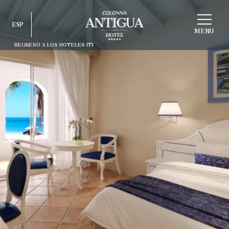
ELEGIR
ESP
ESTRUCTURA
MENU
REGRESO A LOS HOTELES ITI
ITA
ENG
FRA
DEU
ESP
RUS