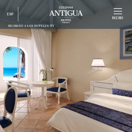
ELEGIR
ESP
ESTRUCTURA
MENU
REGRESO A LOS HOTELES ITI
ITA
ENG
FRA
DEU
ESP
RUS