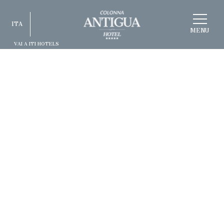
SCEGLI
ITA
STRUTTURA
MENU
VAI A ITI HOTELS
ITA
ENG
FRA
DEU
ESP
RUS