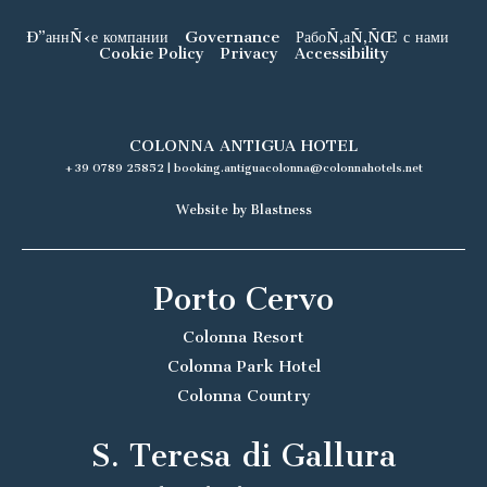
Ð”аннÑ‹е компании
Governance
РабоÑ‚аÑ‚ÑŒ с нами
Cookie Policy
Privacy
Accessibility
COLONNA ANTIGUA HOTEL
+39 0789 25852
|
booking.antiguacolonna@colonnahotels.net
Website by Blastness
Porto Cervo
Colonna Resort
Colonna Park Hotel
Colonna Country
S. Teresa di Gallura