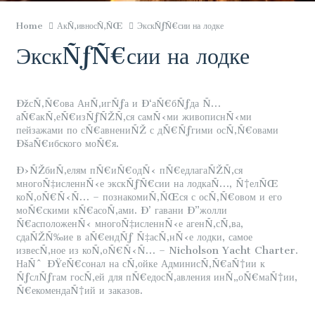
Home
АкÑ‚ивносÑ‚ÑŒ
ЭкскÑƒÑ€сии на лодке
ЭкскÑƒÑ€сии на лодке
ÐžсÑ‚Ñ€ова АнÑ‚игÑƒа и Ð‘аÑ€бÑƒда Ñ…
аÑ€акÑ‚еÑ€изÑƒÑŽÑ‚ся самÑ‹ми живописнÑ‹ми
пейзажами по сÑ€авнениÑŽ с дÑ€Ñƒгими осÑ‚Ñ€овами
ÐšаÑ€ибского моÑ€я.
Ð›ÑŽбиÑ‚елям пÑ€иÑ€одÑ‹ пÑ€едлагаÑŽÑ‚ся
многоÑ‡исленнÑ‹е экскÑƒÑ€сии на лодкаÑ…, Ñ†елÑŒ
коÑ‚оÑ€Ñ‹Ñ… – познакомиÑ‚ÑŒся с осÑ‚Ñ€овом и его
моÑ€скими кÑ€асоÑ‚ами. Ð’ гавани Ð”жолли
Ñ€асположенÑ‹ многоÑ‡исленнÑ‹е агенÑ‚сÑ‚ва,
сдаÑŽÑ‰ие в аÑ€ендÑƒ Ñ‡асÑ‚нÑ‹е лодки, самое
извесÑ‚ное из коÑ‚оÑ€Ñ‹Ñ… – Nicholson Yacht Charter.
НаÑˆ ÐŸеÑ€сонал на сÑ‚ойке АдминисÑ‚Ñ€аÑ†ии к
ÑƒслÑƒгам госÑ‚ей для пÑ€едосÑ‚авления инÑ„оÑ€маÑ†ии,
Ñ€екомендаÑ†ий и заказов.