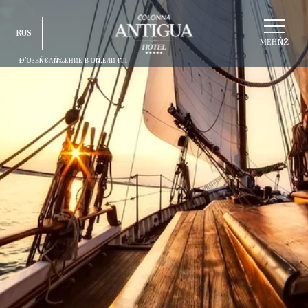
ВÑ‹БÑ€АÑ‚ÑŒ
RUS
СÑ‚Ñ€ÑƑКÑ‚ÑƑÑ€ÑƑ
МЕНÑŽ
Ð’ОЗВÑ€АÑ‰ЕНИЕ В ОÑ‚ЕЛИ ITI
ITA
ENG
FRA
DEU
ESP
RUS