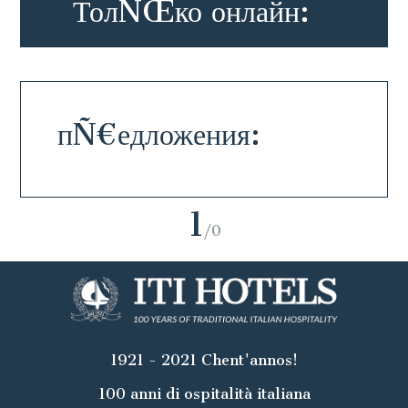
ТолÑŒко онлайн:
пÑ€едложения:
1
/0
1921 - 2021 Chent'annos!
100 anni di ospitalità italiana