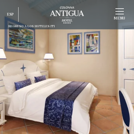
ELEGIR
ESP
ESTRUCTURA
MENU
REGRESO A LOS HOTELES ITI
ITA
ENG
FRA
DEU
ESP
RUS