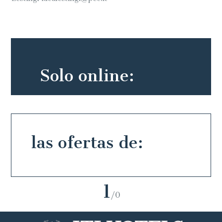
Solo online:
las ofertas de:
1
/0